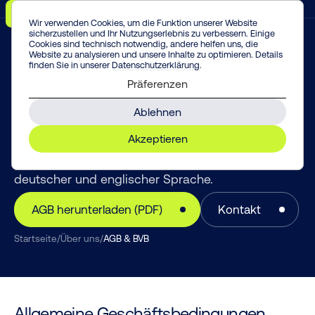
Menü
Vorfall melden!
Enter
Wir verwenden Cookies, um die Funktion unserer Website
sicherzustellen und Ihr Nutzungserlebnis zu verbessern. Einige
Cookies sind technisch notwendig, andere helfen uns, die
Website zu analysieren und unsere Inhalte zu optimieren. Details
finden Sie in unserer
Datenschutzerklärung
.
RECHTLICHES
Präferenzen
AGB & BVB
Ablehnen
Hier finden Sie unsere Allgemeinen
Akzeptieren
Geschäftsbedingungen (AGB) und Besonderen
Vertragsbedingungen (BVB) zum Download – in
deutscher und englischer Sprache.
AGB herunterladen (PDF)
Kontakt
Startseite
/
Über uns
/
AGB & BVB
Allgemeine Geschäftsbedingungen