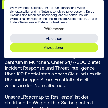
Menü
Vorfall melden!
Enter
Wir verwenden Cookies, um die Funktion unserer Website
sicherzustellen und Ihr Nutzungserlebnis zu verbessern. Einige
Cookies sind technisch notwendig, andere helfen uns, die
Website zu analysieren und unsere Inhalte zu optimieren. Details
finden Sie in unserer
Datenschutzerklärung
.
Präferenzen
Ihre Roadmap to Resilience
Ablehnen
Akzeptieren
Argos Security ist Ihr deutscher Cyber-
Defense-Anbieter mit einem KI-gestützten
Zentrum in München. Unser 24/7-SOC bietet
Incident Response und Threat Intelligence.
Über 100 Spezialisten sichern Sie rund um die
Uhr und bringen Sie im Ernstfall schnell
zurück in den Normalbetrieb.
Unsere „Roadmap to Resilience“ ist der
strukturierte Weg dorthin: Sie beginnt mit