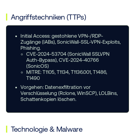
Angriffstechniken (TTPs)
Initial Access:
gestohlene VPN-/RDP-
Zugänge (IABs), SonicWall-SSL-VPN-Exploits,
Phishing.
CVE-2024-53704 (SonicWall SSLVPN
Auth-Bypass), CVE-2024-40766
(SonicOS)
MITRE: T1105, T1134, T1136.001, T1486,
T1490
Vorgehen:
Datenexfiltration vor
Verschlüsselung (Rclone, WinSCP), LOLBins,
Schattenkopien löschen.
Technologie
&
Malware