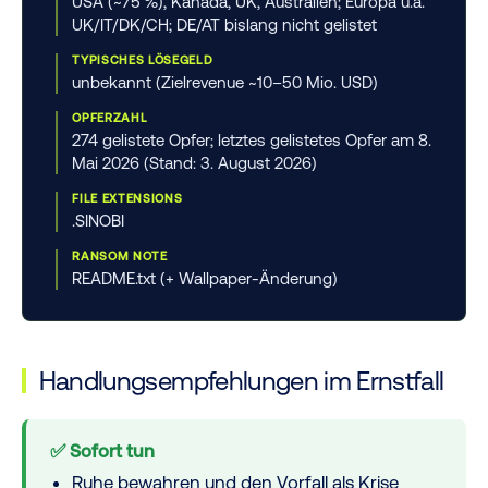
USA (~75 %), Kanada, UK, Australien; Europa u.a.
UK/IT/DK/CH; DE/AT bislang nicht gelistet
TYPISCHES LÖSEGELD
unbekannt (Zielrevenue ~10–50 Mio. USD)
OPFERZAHL
274 gelistete Opfer; letztes gelistetes Opfer am 8.
Mai 2026 (Stand: 3. August 2026)
FILE EXTENSIONS
.SINOBI
RANSOM NOTE
README.txt (+ Wallpaper-Änderung)
Handlungsempfehlungen im Ernstfall
✅ Sofort tun
Ruhe bewahren und den Vorfall als Krise