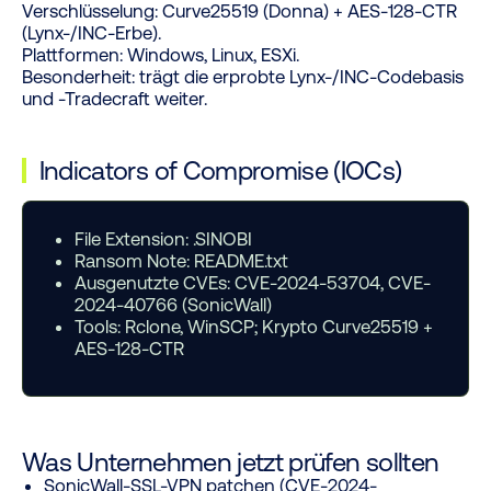
Verschlüsselung:
Curve25519 (Donna) + AES-128-CTR
(Lynx-/INC-Erbe).
Plattformen:
Windows, Linux, ESXi.
Besonderheit:
trägt die erprobte Lynx-/INC-Codebasis
und -Tradecraft weiter.
Indicators of Compromise (IOCs)
File Extension:
.SINOBI
Ransom Note:
README.txt
Ausgenutzte CVEs:
CVE-2024-53704, CVE-
2024-40766 (SonicWall)
Tools:
Rclone, WinSCP; Krypto Curve25519 +
AES-128-CTR
Was Unternehmen jetzt prüfen sollten
SonicWall-SSL-VPN patchen (CVE-2024-