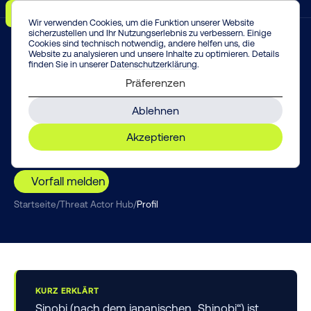
Menü
Vorfall melden!
Enter
Wir verwenden Cookies, um die Funktion unserer Website
sicherzustellen und Ihr Nutzungserlebnis zu verbessern. Einige
Cookies sind technisch notwendig, andere helfen uns, die
Website zu analysieren und unsere Inhalte zu optimieren. Details
finden Sie in unserer
Datenschutzerklärung
.
THREAT INTELLIGENCE
Präferenzen
Sinobi
Ablehnen
Sinobi trägt die erprobte Lynx-/INC-Technik weiter
Akzeptieren
– ein schnell aufgestiegener, stealth-orientierter
Double-Extortion-Akteur gegen den Mittelstand.
Vorfall melden
Startseite
/
Threat Actor Hub
/
Profil
KURZ ERKLÄRT
Sinobi (nach dem japanischen „Shinobi“) ist