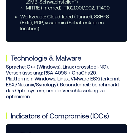
„SMB-Schwachstellen“)
MITRE (inferred): T1021.001/.002, T1490
Werkzeuge:
Cloudflared (Tunnel), SSHFS
(Exfil), RDP, vssadmin (Schattenkopien
löschen).
Technologie
&
Malware
Sprache:
C++ (Windows), Linux (crosstool-NG).
Verschlüsselung:
RSA-4096 + ChaCha20.
Plattformen:
Windows, Linux, VMware ESXi (erkennt
ESXi/Nutanix/Synology).
Besonderheit:
benchmarkt
das Opfersystem, um die Verschlüsselung zu
optimieren.
Indicators of Compromise (IOCs)