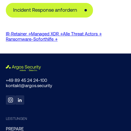
Incident Response anfordern
IR-Retainer →
Managed XDR →
Alle Threat Actors →
Ransomware-Soforthilfe →
+49 89 45 24 24-100
kontakt@argos.security
LEISTUNGEN
PREPARE