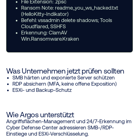
File Extension:
.zpsc
Ransom Note:
readme_you_ws_hacked.txt
(HelloKitty-Indikator)
Befehl:
vssadmin delete shadows; Tools
Cloudflared, SSHFS
Erkennung:
ClamAV
Win.Ransomware.Kraken
Was Unternehmen jetzt prüfen sollten
SMB härten und exponierte Server schützen
RDP absichern (MFA, keine offene Exposition)
ESXi- und Backup-Schutz
Wie Argos unterstützt
Angriffsflächen-Management und 24/7-Erkennung im
Cyber Defense Center adressieren SMB-/RDP-
Einstiege und ESXi-Verschlüsselung.