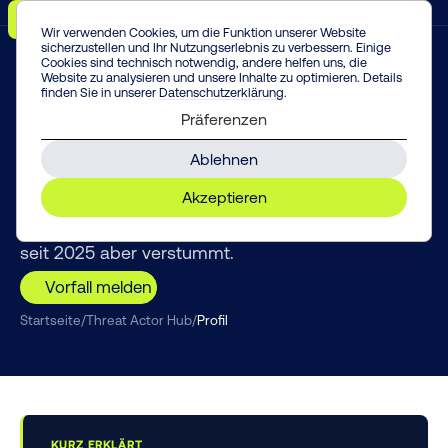
Menü
Vorfall melden!
Enter
Wir verwenden Cookies, um die Funktion unserer Website
sicherzustellen und Ihr Nutzungserlebnis zu verbessern. Einige
Cookies sind technisch notwendig, andere helfen uns, die
Website zu analysieren und unsere Inhalte zu optimieren. Details
finden Sie in unserer
Datenschutzerklärung
.
THREAT INTELLIGENCE
Präferenzen
Kraken
Ablehnen
Aus den Resten von HelloKitty entstanden,
Akzeptieren
brachte Kraken echte Windows-/Linux-/ESXi-
Verschlüsselung mit Opfer-Benchmarking – ist
seit 2025 aber verstummt.
Vorfall melden
Startseite
/
Threat Actor Hub
/
Profil
KURZ ERKLÄRT