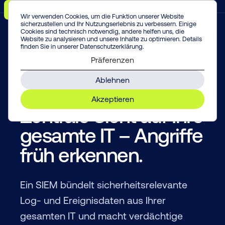
Menü
Vorfall melden!
Enter
Wir verwenden Cookies, um die Funktion unserer Website
sicherzustellen und Ihr Nutzungserlebnis zu verbessern. Einige
Cookies sind technisch notwendig, andere helfen uns, die
Website zu analysieren und unsere Inhalte zu optimieren. Details
finden Sie in unserer
Datenschutzerklärung
.
Präferenzen
SIEM
Ablehnen
SIEM as a Service:
Akzeptieren
Zentrale Sicht auf Ihre
gesamte IT – Angriffe
früh erkennen.
Ein SIEM bündelt sicherheitsrelevante
Log- und Ereignisdaten aus Ihrer
gesamten IT und macht verdächtige