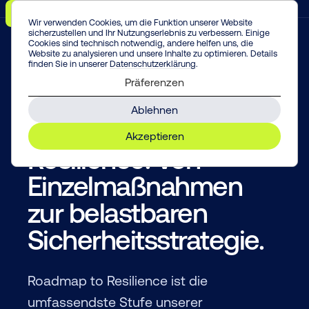
Menü
Vorfall melden!
Enter
Wir verwenden Cookies, um die Funktion unserer Website
sicherzustellen und Ihr Nutzungserlebnis zu verbessern. Einige
Cookies sind technisch notwendig, andere helfen uns, die
Website zu analysieren und unsere Inhalte zu optimieren. Details
finden Sie in unserer
Datenschutzerklärung
.
Präferenzen
ROADMAP TO RESILIENCE
Ablehnen
Roadmap to
Akzeptieren
Resilience: Von
Einzelmaßnahmen
zur belastbaren
Sicherheitsstrategie.
Roadmap to Resilience ist die
umfassendste Stufe unserer