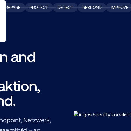
PREPARE
PROTECT
DETECT
RESPOND
IMPROVE
n and
ktion,
nd.
dpoint, Netzwerk,
Gesamtbild – so