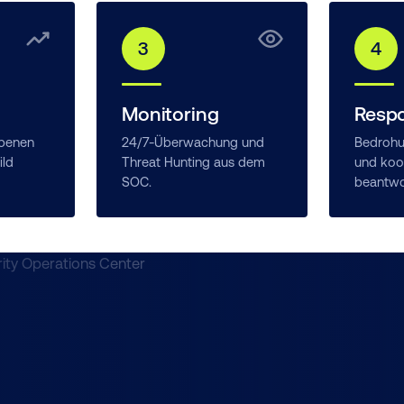
3
4
Monitoring
Resp
Ebenen
24/7-Überwachung und
Bedroh
ild
Threat Hunting aus dem
und koor
SOC.
beantwo