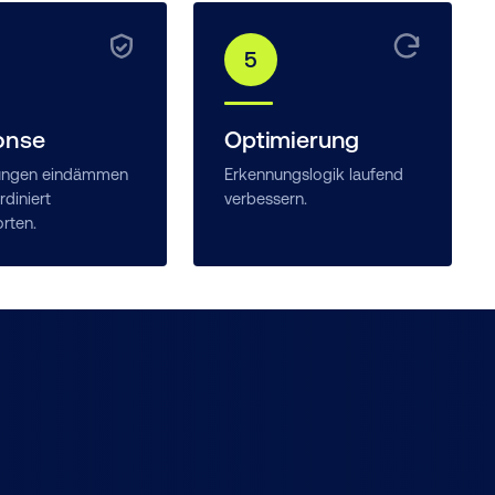
5
onse
Optimierung
ungen eindämmen
Erkennungslogik laufend
diniert
verbessern.
rten.