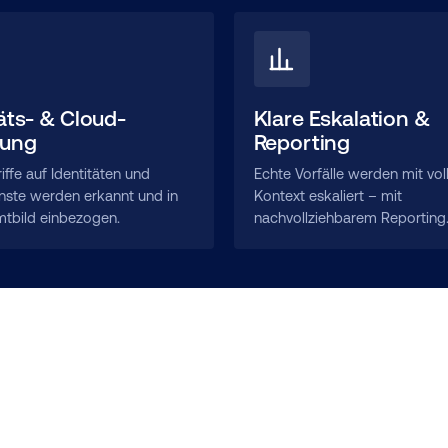
äts- & Cloud-
Klare Eskalation &
nung
Reporting
ffe auf Identitäten und
Echte Vorfälle werden mit vo
nste werden erkannt und in
Kontext eskaliert – mit
tbild einbezogen.
nachvollziehbarem Reporting