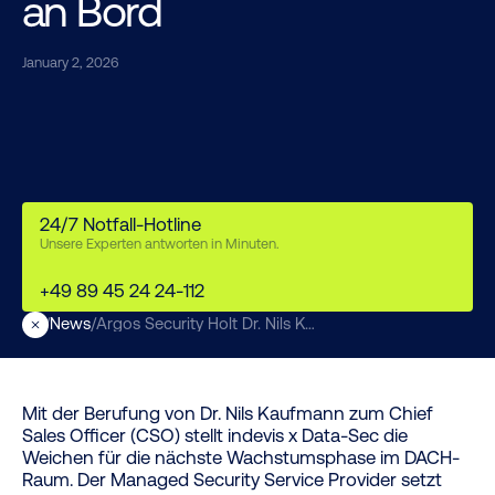
an Bord
January 2, 2026
24/7 Notfall-Hotline
Unsere Experten antworten in Minuten.
+49 89 45 24 24-112
/
News
/
Argos Security Holt Dr. Nils Kaufmann Als CSO An Bord
Mit der Berufung von Dr. Nils Kaufmann zum Chief
Sales Officer (CSO) stellt indevis x Data-Sec die
Weichen für die nächste Wachstumsphase im DACH-
Raum. Der Managed Security Service Provider setzt