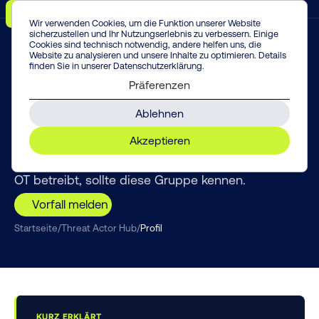
Menü
Vorfall melden!
Enter
Wir verwenden Cookies, um die Funktion unserer Website
sicherzustellen und Ihr Nutzungserlebnis zu verbessern. Einige
Cookies sind technisch notwendig, andere helfen uns, die
Website zu analysieren und unsere Inhalte zu optimieren. Details
finden Sie in unserer
Datenschutzerklärung
.
THREAT INTELLIGENCE
Präferenzen
Sandworm
Ablehnen
Sandworm steht für die destruktivsten
Akzeptieren
Cyberangriffe der Geschichte – von
Stromausfällen in der Ukraine bis NotPetya. Wer
OT betreibt, sollte diese Gruppe kennen.
Vorfall melden
Startseite
/
Threat Actor Hub
/
Profil
KURZ ERKLÄRT