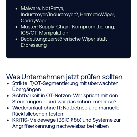
Malware:
NotPetya,
Industroyer/Industroyer2, HermeticWiper,
CaddyWiper
Muster:
Supply-Chain-Kompromittierung,
ICS/OT-Manipulation
Bedeutung:
zerstörerische Wiper statt
Erpressung
Was Unternehmen jetzt prüfen sollten
Strikte IT/OT-Segmentierung mit überwachten
Übergängen
Sichtbarkeit in OT-Netzen: Wer spricht mit den
Steuerungen – und war das schon immer so?
Wiederanlauf ohne IT: Notbetrieb und manuelle
Rückfallebenen testen
KRITIS-Meldewege (BSIG §8b) und Systeme zur
Angriffserkennung nachweisbar betreiben