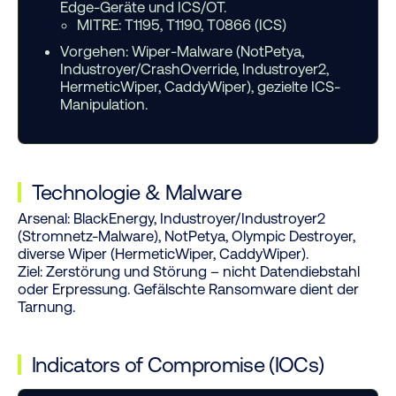
Edge-Geräte und ICS/OT.
MITRE: T1195, T1190, T0866 (ICS)
Vorgehen:
Wiper-Malware (NotPetya,
Industroyer/CrashOverride, Industroyer2,
HermeticWiper, CaddyWiper), gezielte ICS-
Manipulation.
Technologie
&
Malware
Arsenal:
BlackEnergy, Industroyer/Industroyer2
(Stromnetz-Malware), NotPetya, Olympic Destroyer,
diverse Wiper (HermeticWiper, CaddyWiper).
Ziel:
Zerstörung und Störung – nicht Datendiebstahl
oder Erpressung. Gefälschte Ransomware dient der
Tarnung.
Indicators of Compromise (IOCs)