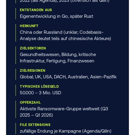
2022 (als Agenda), 2023 (öffentlich als Qilin)
ENTSTANDEN AUS
Eigenentwicklung in Go, später Rust
HERKUNFT
China oder Russland (unklar; Codebasis-
Analyse deutet teils auf chinesische Akteure)
ZIELSEKTOREN
Gesundheitswesen, Bildung, kritische
Infrastruktur, Fertigung, Finanzwesen
ZIELREGIONEN
Global; UK, USA, DACH, Australien, Asien-Pazifik
TYPISCHES LÖSEGELD
50.000 – 3 Mio. USD
OPFERZAHL
Aktivste Ransomware-Gruppe weltweit (Q3
2025 – Q1 2026)
FILE EXTENSIONS
zufällige Endung je Kampagne (Agenda/Qilin)