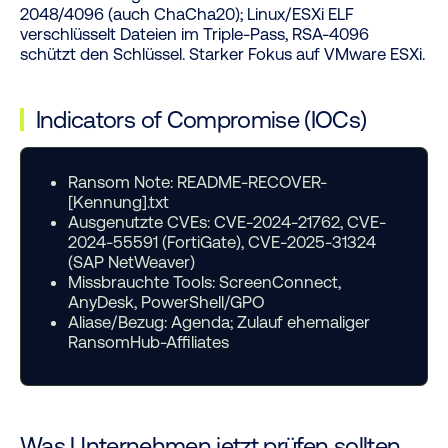
2048/4096 (auch ChaCha20); Linux/ESXi ELF
verschlüsselt Dateien im Triple-Pass, RSA-4096
schützt den Schlüssel. Starker Fokus auf VMware ESXi.
Indicators of Compromise (IOCs)
Ransom Note:
README-RECOVER-
[Kennung].txt
Ausgenutzte CVEs:
CVE-2024-21762, CVE-
2024-55591 (FortiGate), CVE-2025-31324
(SAP NetWeaver)
Missbrauchte Tools:
ScreenConnect,
AnyDesk, PowerShell/GPO
Aliase/Bezug:
Agenda; Zulauf ehemaliger
RansomHub-Affiliates
Was Unternehmen jetzt prüfen sollten