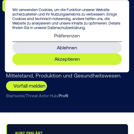
Menü
Vorfall melden!
Enter
Wir verwenden Cookies, um die Funktion unserer Website
sicherzustellen und Ihr Nutzungserlebnis zu verbessern. Einige
Cookies sind technisch notwendig, andere helfen uns, die
Website zu analysieren und unsere Inhalte zu optimieren. Details
finden Sie in unserer
Datenschutzerklärung
.
THREAT INTELLIGENCE
Präferenzen
Qilin
Ablehnen
Qilin (auch „Agenda“) zählt seit der Zerschlagung
Akzeptieren
von LockBit zu den aktivsten Ransomware-as-a-
Service-Gruppen weltweit – mit Fokus auf
Mittelstand, Produktion und Gesundheitswesen.
Vorfall melden
Startseite
/
Threat Actor Hub
/
Profil
KURZ ERKLÄRT