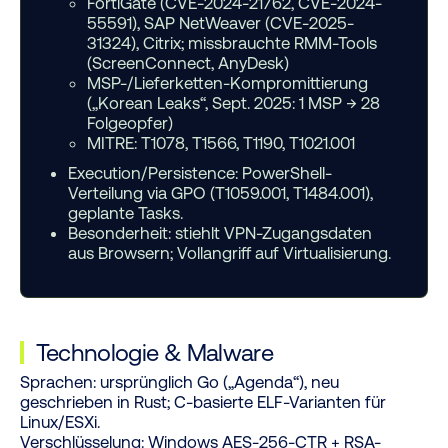
FortiGate (CVE-2024-21762, CVE-2024-
55591), SAP NetWeaver (CVE-2025-
31324), Citrix; missbrauchte RMM-Tools
(ScreenConnect, AnyDesk)
MSP-/Lieferketten-Kompromittierung
(„Korean Leaks“, Sept. 2025: 1 MSP → 28
Folgeopfer)
MITRE: T1078, T1566, T1190, T1021.001
Execution/Persistence:
PowerShell-
Verteilung via GPO (T1059.001, T1484.001),
geplante Tasks.
Besonderheit:
stiehlt VPN-Zugangsdaten
aus Browsern; Vollangriff auf Virtualisierung.
Technologie
&
Malware
Sprachen:
ursprünglich Go („Agenda“), neu
geschrieben in Rust; C-basierte ELF-Varianten für
Linux/ESXi.
Verschlüsselung:
Windows AES-256-CTR + RSA-