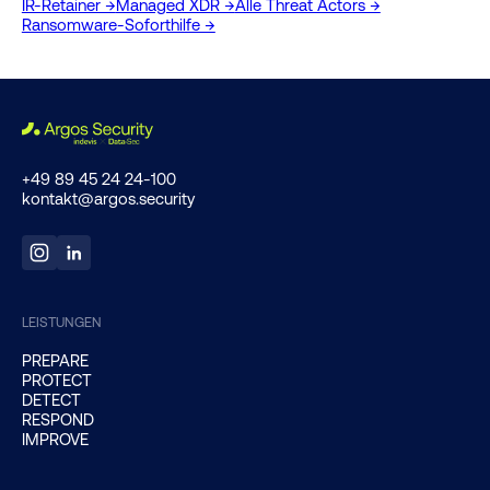
IR-Retainer →
Managed XDR →
Alle Threat Actors →
Ransomware-Soforthilfe →
+49 89 45 24 24-100
kontakt@argos.security
LEISTUNGEN
PREPARE
PROTECT
DETECT
RESPOND
IMPROVE