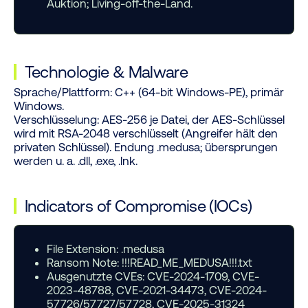
Auktion; Living-off-the-Land.
Technologie
&
Malware
Sprache/Plattform:
C++ (64-bit Windows-PE), primär
Windows.
Verschlüsselung:
AES-256 je Datei, der AES-Schlüssel
wird mit RSA-2048 verschlüsselt (Angreifer hält den
privaten Schlüssel). Endung .medusa; übersprungen
werden u. a. .dll, .exe, .lnk.
Indicators of Compromise (IOCs)
File Extension:
.medusa
Ransom Note:
!!!READ_ME_MEDUSA!!!.txt
Ausgenutzte CVEs:
CVE-2024-1709, CVE-
2023-48788, CVE-2021-34473, CVE-2024-
57726/57727/57728, CVE-2025-31324