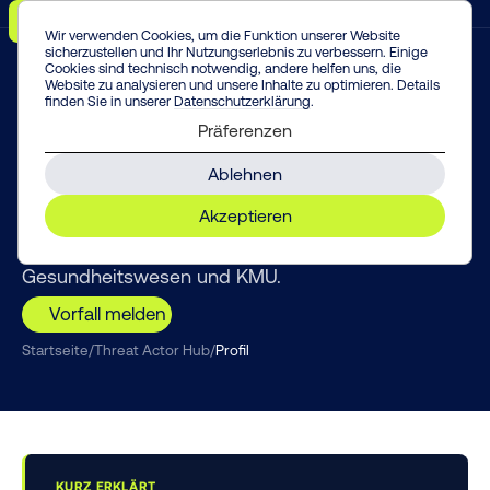
Menü
Vorfall melden!
Enter
Wir verwenden Cookies, um die Funktion unserer Website
sicherzustellen und Ihr Nutzungserlebnis zu verbessern. Einige
Cookies sind technisch notwendig, andere helfen uns, die
Website zu analysieren und unsere Inhalte zu optimieren. Details
finden Sie in unserer
Datenschutzerklärung
.
THREAT INTELLIGENCE
Präferenzen
Medusa
Ablehnen
Medusa erpresst mit öffentlichem Countdown:
Akzeptieren
Wer nicht zahlt, dessen Daten erscheinen auf dem
Leak-Blog – bevorzugte Opfer sind Bildung,
Gesundheitswesen und KMU.
Vorfall melden
Startseite
/
Threat Actor Hub
/
Profil
KURZ ERKLÄRT