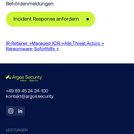
Behördenmeldungen.
Incident Response anfordern
IR-Retainer →
Managed XDR →
Alle Threat Actors →
Ransomware-Soforthilfe →
+49 89 45 24 24-100
kontakt@argos.security
LEISTUNGEN