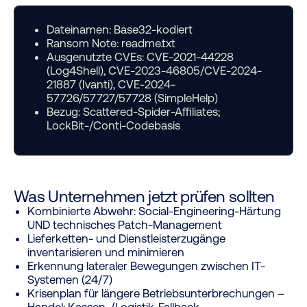
Dateinamen:
Base32-kodiert
Ransom Note:
readme.txt
Ausgenutzte CVEs:
CVE-2021-44228
(Log4Shell), CVE-2023-46805/CVE-2024-
21887 (Ivanti), CVE-2024-
57726/57727/57728 (SimpleHelp)
Bezug:
Scattered-Spider-Affiliates;
LockBit-/Conti-Codebasis
Was Unternehmen jetzt prüfen sollten
Kombinierte Abwehr: Social-Engineering-Härtung
UND technisches Patch-Management
Lieferketten- und Dienstleisterzugänge
inventarisieren und minimieren
Erkennung lateraler Bewegungen zwischen IT-
Systemen (24/7)
Krisenplan für längere Betriebsunterbrechungen –
Handel: Kassen-/Logistik-Fallback