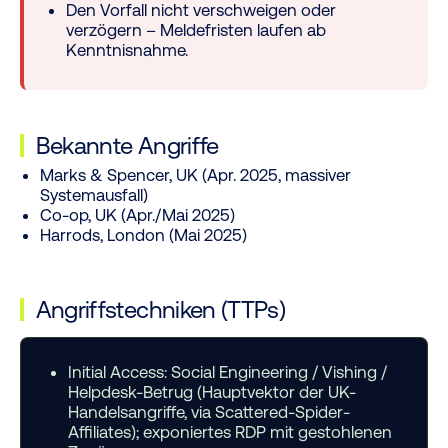
Den Vorfall nicht verschweigen oder
verzögern – Meldefristen laufen ab
Kenntnisnahme.
Bekannte Angriffe
Marks & Spencer, UK (Apr. 2025, massiver
Systemausfall)
Co-op, UK (Apr./Mai 2025)
Harrods, London (Mai 2025)
Angriffstechniken (TTPs)
Initial Access:
Social Engineering / Vishing /
Helpdesk-Betrug (Hauptvektor der UK-
Handelsangriffe, via Scattered-Spider-
Affiliates); exponiertes RDP mit gestohlenen