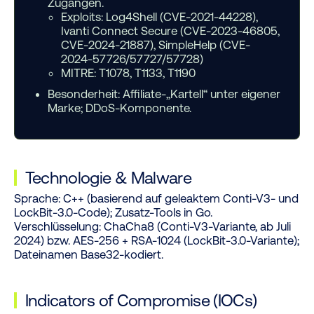
Zugängen.
Exploits: Log4Shell (CVE-2021-44228),
Ivanti Connect Secure (CVE-2023-46805,
CVE-2024-21887), SimpleHelp (CVE-
2024-57726/57727/57728)
MITRE: T1078, T1133, T1190
Besonderheit:
Affiliate-„Kartell“ unter eigener
Marke; DDoS-Komponente.
Technologie
&
Malware
Sprache:
C++ (basierend auf geleaktem Conti-V3- und
LockBit-3.0-Code); Zusatz-Tools in Go.
Verschlüsselung:
ChaCha8 (Conti-V3-Variante, ab Juli
2024) bzw. AES-256 + RSA-1024 (LockBit-3.0-Variante);
Dateinamen Base32-kodiert.
Indicators of Compromise (IOCs)