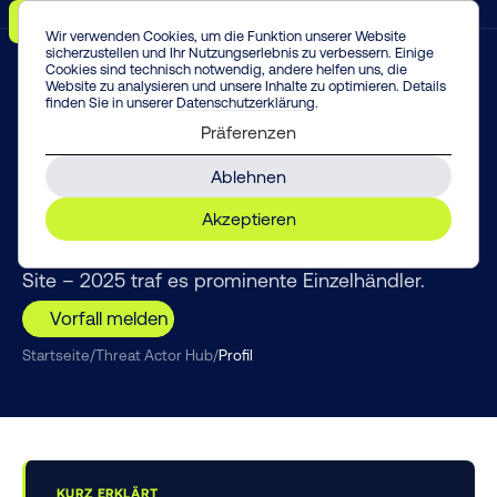
Menü
Vorfall melden!
Enter
Wir verwenden Cookies, um die Funktion unserer Website
sicherzustellen und Ihr Nutzungserlebnis zu verbessern. Einige
Cookies sind technisch notwendig, andere helfen uns, die
Website zu analysieren und unsere Inhalte zu optimieren. Details
finden Sie in unserer
Datenschutzerklärung
.
THREAT INTELLIGENCE
Präferenzen
DragonForce
Ablehnen
DragonForce positioniert sich als Ransomware-
Akzeptieren
„Kartell“: Affiliates bringen die Angriffe,
DragonForce liefert Marke, Infrastruktur und Leak-
Site – 2025 traf es prominente Einzelhändler.
Vorfall melden
Startseite
/
Threat Actor Hub
/
Profil
KURZ ERKLÄRT