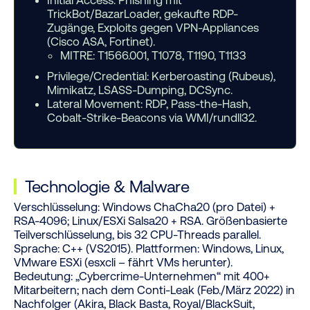
Initial Access:
Phishing mit
TrickBot/BazarLoader, gekaufte RDP-
Zugänge, Exploits gegen VPN-Appliances
(Cisco ASA, Fortinet).
MITRE: T1566.001, T1078, T1190, T1133
Privilege/Credential:
Kerberoasting (Rubeus),
Mimikatz, LSASS-Dumping, DCSync.
Lateral Movement:
RDP, Pass-the-Hash,
Cobalt-Strike-Beacons via WMI/rundll32.
Technologie
&
Malware
Verschlüsselung:
Windows ChaCha20 (pro Datei) +
RSA-4096; Linux/ESXi Salsa20 + RSA. Größenbasierte
Teilverschlüsselung, bis 32 CPU-Threads parallel.
Sprache:
C++ (VS2015).
Plattformen:
Windows, Linux,
VMware ESXi (esxcli – fährt VMs herunter).
Bedeutung:
„Cybercrime-Unternehmen“ mit 400+
Mitarbeitern; nach dem Conti-Leak (Feb./März 2022) in
Nachfolger (Akira, Black Basta, Royal/BlackSuit,