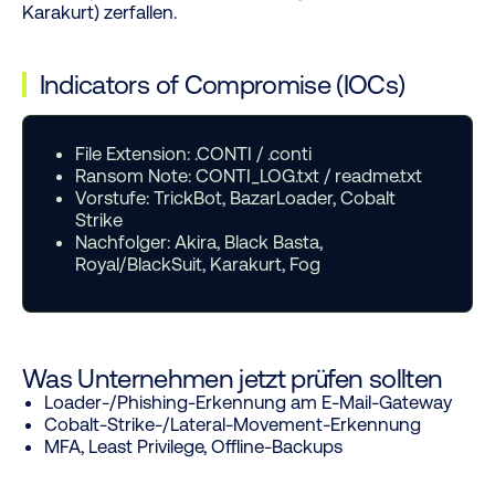
Karakurt) zerfallen.
Indicators of Compromise (IOCs)
File Extension:
.CONTI / .conti
Ransom Note:
CONTI_LOG.txt / readme.txt
Vorstufe:
TrickBot, BazarLoader, Cobalt
Strike
Nachfolger:
Akira, Black Basta,
Royal/BlackSuit, Karakurt, Fog
Was Unternehmen jetzt prüfen sollten
Loader-/Phishing-Erkennung am E-Mail-Gateway
Cobalt-Strike-/Lateral-Movement-Erkennung
MFA, Least Privilege, Offline-Backups