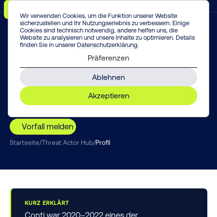
Menü
Vorfall melden!
Enter
Wir verwenden Cookies, um die Funktion unserer Website
sicherzustellen und Ihr Nutzungserlebnis zu verbessern. Einige
Cookies sind technisch notwendig, andere helfen uns, die
Website zu analysieren und unsere Inhalte zu optimieren. Details
finden Sie in unserer
Datenschutzerklärung
.
THREAT INTELLIGENCE
Präferenzen
Conti
Ablehnen
Aufgelöst 2022 – und doch der Ursprung vieler
Akzeptieren
heute aktiver Gruppen von Black Basta bis
BlackSuit.
Vorfall melden
Startseite
/
Threat Actor Hub
/
Profil
KURZ ERKLÄRT
Conti war 2020–2022 eines der