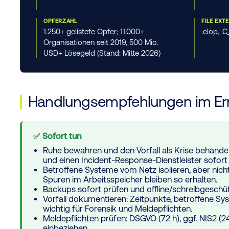
OPFERZAHL
FILE EXT
1.250+ gelistete Opfer; 11.000+
.clop, .
Organisationen seit 2019, 500 Mio.
USD+ Lösegeld (Stand: Mitte 2026)
Handlungsempfehlungen im Ern
✅ Sofort tun
Ruhe bewahren und den Vorfall als Krise behande
und einen Incident-Response-Dienstleister sofort
Betroffene Systeme vom Netz isolieren, aber
nich
Spuren im Arbeitsspeicher bleiben so erhalten.
Backups sofort prüfen und offline/schreibgeschüt
Vorfall dokumentieren: Zeitpunkte, betroffene 
wichtig für Forensik und Meldepflichten.
Meldepflichten prüfen: DSGVO (72 h), ggf. NIS2 (24 
einbeziehen.