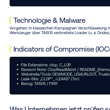
Technologie
&
Malware
Vorgehen:
In klassischen Kampagnen Verschlüsselung mi
Werkzeuge:
über TA505 verbreitete Loader (u. a. Drid
Indicators of Compromise (IOC
File Extensions:
.clop, .C_L0P
Ransom Note:
ClopReadMe.txt / README_[Kennun
Webshells/Tools:
DEWMODE, LEMURLOOT, Truebot,
Leak-Site:
„CL0P^_-LEAKS“ (Tor)
Bezug:
TA505 / FIN11
Was Unternehmen jetzt prüfen so