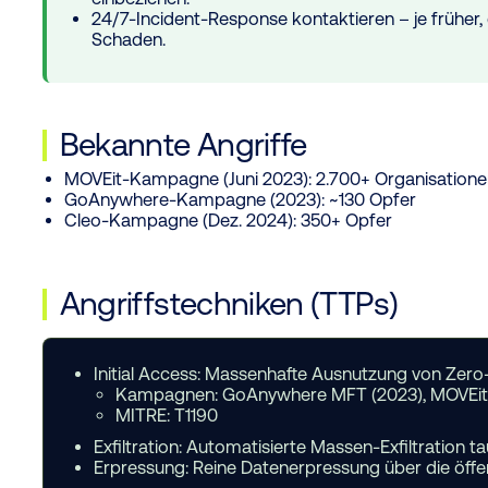
24/7-Incident-Response kontaktieren – je früher
Schaden.
Bekannte Angriffe
MOVEit-Kampagne (Juni 2023): 2.700+ Organisationen i
GoAnywhere-Kampagne (2023): ~130 Opfer
Cleo-Kampagne (Dez. 2024): 350+ Opfer
Angriffstechniken (TTPs)
Initial Access:
Massenhafte Ausnutzung von Zero-D
Kampagnen: GoAnywhere MFT (2023), MOVEit 
MITRE: T1190
Exfiltration:
Automatisierte Massen-Exfiltration t
Erpressung:
Reine Datenerpressung über die öffe