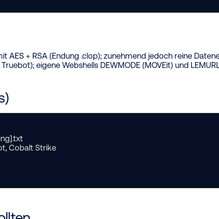
t AES + RSA (Endung .clop); zunehmend jedoch reine Datenexf
ex, Truebot); eigene Webshells DEWMODE (MOVEit) und LEMUR
s)
g].txt
 Cobalt Strike
llten