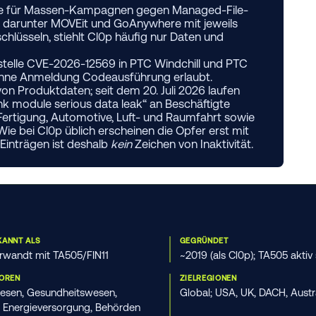
 die für Massen-Kampagnen gegen Managed-File-
 darunter MOVEit und GoAnywhere mit jeweils
chlüsseln, stiehlt Cl0p häufig nur Daten und
stelle
CVE-2026-12569
in
PTC Windchill
und
PTC
e ohne Anmeldung Codeausführung erlaubt.
n Produktdaten; seit dem 20. Juli 2026 laufen
nk module serious data leak“ an Beschäftigte
Fertigung, Automotive, Luft- und Raumfahrt sowie
e bei Cl0p üblich erscheinen die Opfer erst mit
Einträgen ist deshalb
kein
Zeichen von Inaktivität.
KANNT ALS
GEGRÜNDET
erwandt mit TA505/FIN11
~2019 (als Cl0p); TA505 aktiv
TOREN
ZIELREGIONEN
esen, Gesundheitswesen,
Global; USA, UK, DACH, Austr
k, Energieversorgung, Behörden