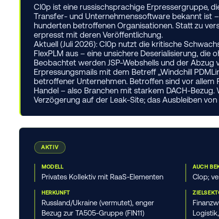
Cl0p ist eine russischsprachige Erpressergruppe,
Transfer- und Unternehmenssoftware bekannt ist –
hunderten betroffenen Organisationen. Statt zu vers
erpresst mit deren Veröffentlichung.
Aktuell (Juli 2026):
Cl0p nutzt die kritische Schwach
FlexPLM
aus – eine unsichere Deserialisierung, di
Beobachtet werden JSP-Webshells und der Abzug vo
Erpressungsmails mit dem Betreff „Windchill PDMLi
betroffener Unternehmen. Betroffen sind vor allem
Handel
– also Branchen mit starkem DACH-Bezug. Wi
Verzögerung auf der Leak-Site; das Ausbleiben von 
AKTIV
MODELL
AUCH BE
Privates Kollektiv mit RaaS-Elementen
Clop; v
HERKUNFT
ZIELSEK
Russland/Ukraine (vermutet), enger
Finanzw
Bezug zur TA505-Gruppe (FIN11)
Logisti