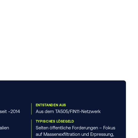
ENTSTANDEN AUS
 seit ~2014
Aus dem TA505/FIN11-Netzwerk
TYPISCHES LÖSEGELD
alien
Selten öffentliche Forderungen – Fokus
auf Massenexfiltration und Erpressung,