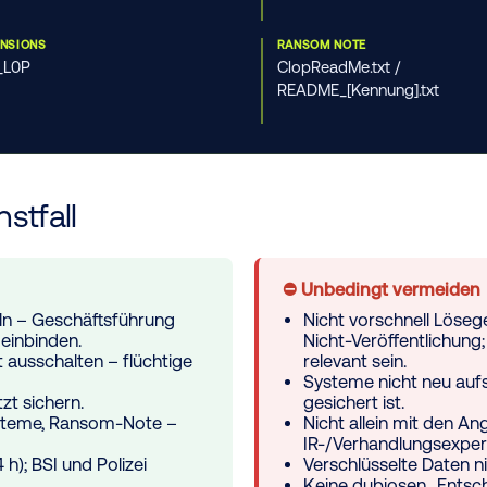
ENSIONS
RANSOM NOTE
C_L0P
ClopReadMe.txt /
README_[Kennung].txt
stfall
⛔ Unbedingt vermeiden
ln – Geschäftsführung
Nicht vorschnell Löseg
 einbinden.
Nicht-Veröffentlichung
t ausschalten
– flüchtige
relevant sein.
Systeme nicht neu aufs
zt sichern.
gesichert ist.
Systeme, Ransom-Note –
Nicht allein mit den An
IR-/Verhandlungsexper
h); BSI und Polizei
Verschlüsselte Daten ni
Keine dubiosen „Entsch