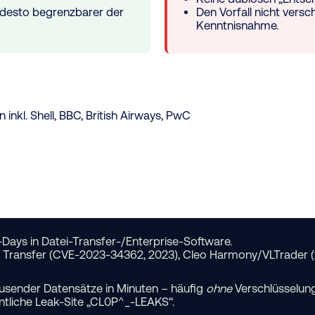
, desto begrenzbarer der
Den Vorfall nicht vers
Kenntnisnahme.
nkl. Shell, BBC, British Airways, PwC
ays in Datei-Transfer-/Enterprise-Software.
Transfer (CVE-2023-34362, 2023), Cleo Harmony/VLTrader 
ausender Datensätze in Minuten – häufig
ohne
Verschlüsselung
ntliche Leak-Site „CL0P^_-LEAKS“.