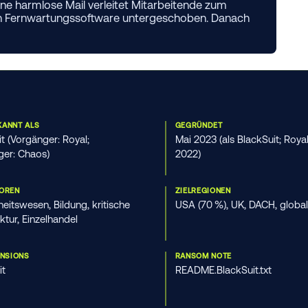
ine harmlose Mail verleitet Mitarbeitende zum
hnen Fernwartungssoftware untergeschoben. Danach
KANNT ALS
GEGRÜNDET
t (Vorgänger: Royal;
Mai 2023 (als BlackSuit; Royal
ger: Chaos)
2022)
TOREN
ZIELREGIONEN
itswesen, Bildung, kritische
USA (70 %), UK, DACH, global
uktur, Einzelhandel
ENSIONS
RANSOM NOTE
it
README.BlackSuit.txt