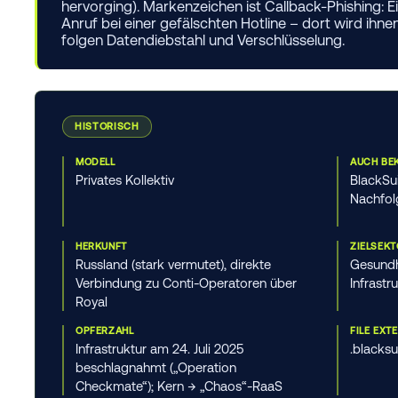
hervorging). Markenzeichen ist Callback-Phishing: E
Anruf bei einer gefälschten Hotline – dort wird i
folgen Datendiebstahl und Verschlüsselung.
HISTORISCH
MODELL
AUCH BE
Privates Kollektiv
BlackSui
Nachfol
HERKUNFT
ZIELSEK
Russland (stark vermutet), direkte
Gesundhe
Verbindung zu Conti-Operatoren über
Infrastr
Royal
OPFERZAHL
FILE EXT
Infrastruktur am 24. Juli 2025
.blacksu
beschlagnahmt („Operation
Checkmate“); Kern → „Chaos“-RaaS