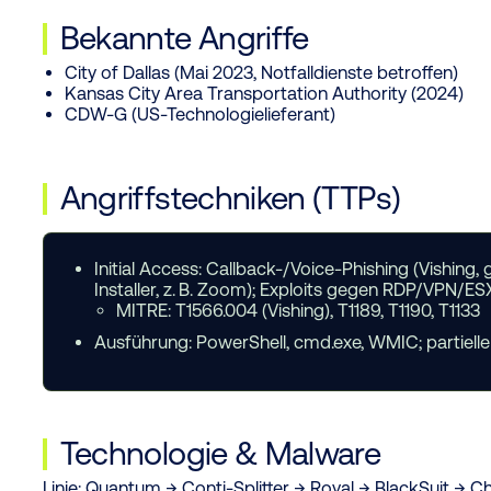
Bekannte Angriffe
City of Dallas (Mai 2023, Notfalldienste betroffen)
Kansas City Area Transportation Authority (2024)
CDW-G (US-Technologielieferant)
Angriffstechniken (TTPs)
Initial Access:
Callback-/Voice-Phishing (Vishing, 
Installer, z. B. Zoom); Exploits gegen RDP/VPN/ESX
MITRE: T1566.004 (Vishing), T1189, T1190, T1133
Ausführung:
PowerShell, cmd.exe, WMIC; partielle
Technologie
&
Malware
Linie:
Quantum → Conti-Splitter → Royal → BlackSuit → Ch