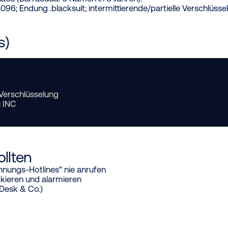
 Endung .blacksuit; intermittierende/partielle Verschlüssel
s)
 Verschlüsselung
u INC
llten
hnungs-Hotlines“ nie anrufen
ckieren und alarmieren
Desk & Co.)