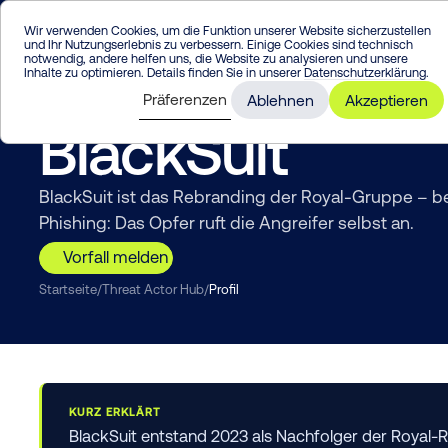
Enter
Wir verwenden Cookies, um die Funktion unserer Website sicherzustellen
und Ihr Nutzungserlebnis zu verbessern. Einige Cookies sind technisch
notwendig, andere helfen uns, die Website zu analysieren und unsere
Inhalte zu optimieren. Details finden Sie in unserer
Datenschutzerklärung
.
Präferenzen
Ablehnen
Akzeptieren
THREAT INTELLIGENCE
BlackSuit
BlackSuit ist das Rebranding der Royal-Gruppe – be
Phishing: Das Opfer ruft die Angreifer selbst an.
Vorfall melden
Startseite
/
Threat Actor Hub
/
Profil
KURZ ERKLÄRT
BlackSuit entstand 2023 als Nachfolger der Royal