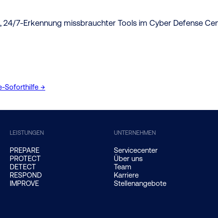
, 24/7-Erkennung missbrauchter Tools im Cyber Defense Cent
Soforthilfe →
LEISTUNGEN
UNTERNEHMEN
PREPARE
Servicecenter
PROTECT
Über uns
DETECT
Team
RESPOND
Karriere
IMPROVE
Stellenangebote