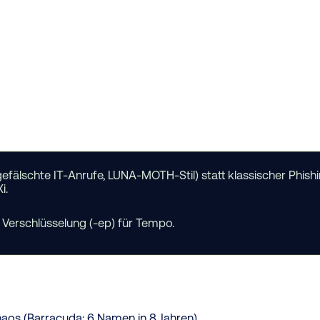
gefälschte IT-Anrufe, LUNA-MOTH-Stil) statt klassischer Phis
i.
 Verschlüsselung (-ep) für Tempo.
aos (Barracuda: 6 Namen in 8 Jahren).