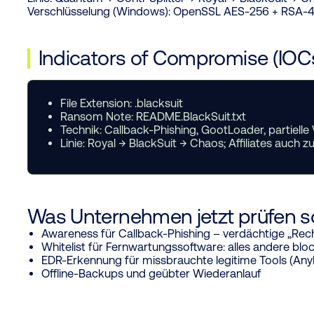
Verschlüsselung (Windows):
OpenSSL AES-256 + RSA-4096;
Indicators of Compromise (IOC
File Extension:
.blacksuit
Ransom Note:
README.BlackSuit.txt
Technik:
Callback-Phishing, GootLoader, partielle
Linie:
Royal → BlackSuit → Chaos; Affiliates auch z
Was Unternehmen jetzt prüfen so
Awareness für Callback-Phishing – verdächtige „Rec
Whitelist für Fernwartungssoftware: alles andere blo
EDR-Erkennung für missbrauchte legitime Tools (Any
Offline-Backups und geübter Wiederanlauf