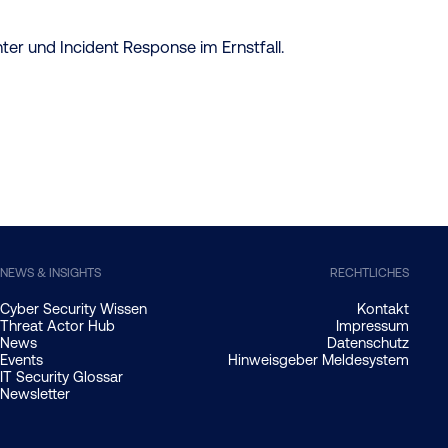
er und Incident Response im Ernstfall.
NEWS & INSIGHTS
RECHTLICHES
Cyber Security Wissen
Kontakt
Threat Actor Hub
Impressum
News
Datenschutz
Events
Hinweisgeber Meldesystem
IT Security Glossar
Newsletter