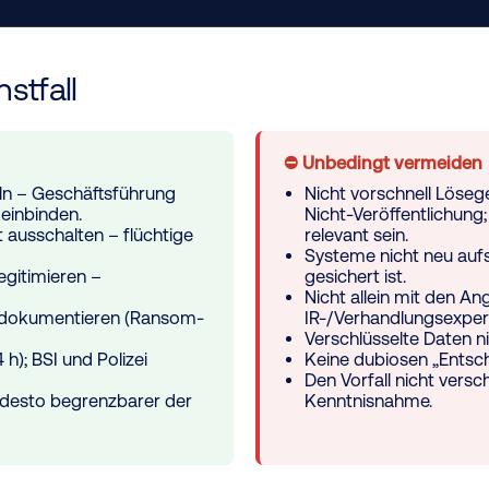
stfall
⛔ Unbedingt vermeiden
ln – Geschäftsführung
Nicht vorschnell Löseg
 einbinden.
Nicht-Veröffentlichung
t ausschalten
– flüchtige
relevant sein.
Systeme nicht neu aufs
egitimieren –
gesichert ist.
Nicht allein mit den An
ll dokumentieren (Ransom-
IR-/Verhandlungsexper
Verschlüsselte Daten ni
h); BSI und Polizei
Keine dubiosen „Entsch
Den Vorfall nicht vers
, desto begrenzbarer der
Kenntnisnahme.