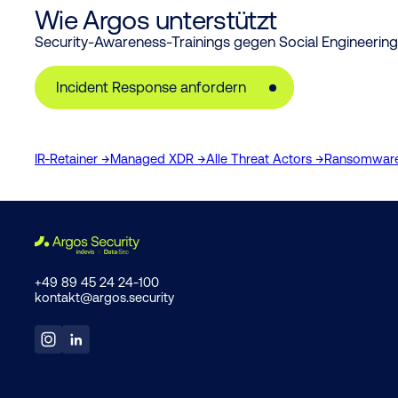
Wie Argos unterstützt
Security-Awareness-Trainings gegen Social Engineering
Incident Response anfordern
IR-Retainer →
Managed XDR →
Alle Threat Actors →
Ransomware-
+49 89 45 24 24-100
kontakt@argos.security