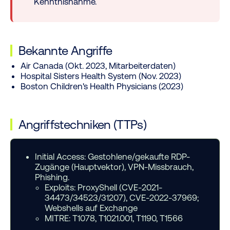
Kenntnisnahme.
Bekannte Angriffe
Air Canada (Okt. 2023, Mitarbeiterdaten)
Hospital Sisters Health System (Nov. 2023)
Boston Children's Health Physicians (2023)
Angriffstechniken (TTPs)
Initial Access:
Gestohlene/gekaufte RDP-
Zugänge (Hauptvektor), VPN-Missbrauch,
Phishing.
Exploits: ProxyShell (CVE-2021-
34473/34523/31207), CVE-2022-37969;
Webshells auf Exchange
MITRE: T1078, T1021.001, T1190, T1566