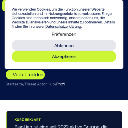
Menü
Vorfall melden!
Enter
Wir verwenden Cookies, um die Funktion unserer Website
sicherzustellen und Ihr Nutzungserlebnis zu verbessern. Einige
Cookies sind technisch notwendig, andere helfen uns, die
Website zu analysieren und unsere Inhalte zu optimieren. Details
finden Sie in unserer
Datenschutzerklärung
.
THREAT INTELLIGENCE
Präferenzen
BianLian
Ablehnen
BianLian hat das Verschlüsseln weitgehend
Akzeptieren
aufgegeben – und erpresst nur noch mit
gestohlenen Daten.
Vorfall melden
Startseite
/
Threat Actor Hub
/
Profil
KURZ ERKLÄRT
BianLian ist eine seit 2022 aktive Gruppe, die