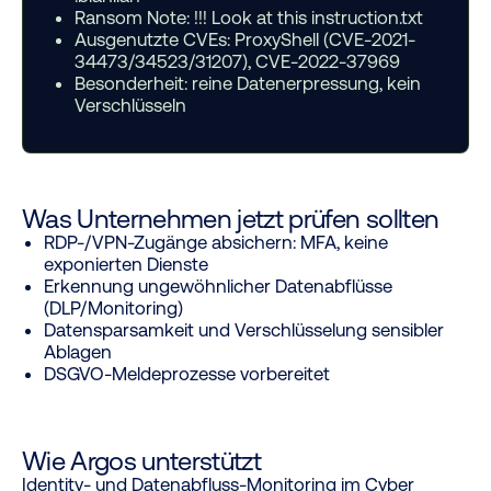
Ransom Note:
!!! Look at this instruction.txt
Ausgenutzte CVEs:
ProxyShell (CVE-2021-
34473/34523/31207), CVE-2022-37969
Besonderheit:
reine Datenerpressung, kein
Verschlüsseln
Was Unternehmen jetzt prüfen sollten
RDP-/VPN-Zugänge absichern: MFA, keine
exponierten Dienste
Erkennung ungewöhnlicher Datenabflüsse
(DLP/Monitoring)
Datensparsamkeit und Verschlüsselung sensibler
Ablagen
DSGVO-Meldeprozesse vorbereitet
Wie Argos unterstützt
Identity- und Datenabfluss-Monitoring im Cyber