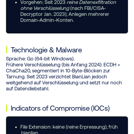
Vorgehen:
Seit 2023
reine Datenexfiltration
ohne Verschlüsselung
(nach FBI/CISA-
Decryptor Jan. 2023); Anlegen mehrerer
Domain-Admin-Konten.
Technologie
&
Malware
Sprache:
Go (64-bit Windows).
Frühere Verschlüsselung (bis Anfang 2024):
ECDH +
ChaCha20, segmentiert in 10-Byte-Blöcken zur
Tarnung. Seit 2023 verzichtet BianLian jedoch
weitgehend auf Verschlüsselung und setzt nur noch
auf Datendiebstahl.
Indicators of Compromise (IOCs)
File Extension:
keine (reine Erpressung); früh
.bianlian